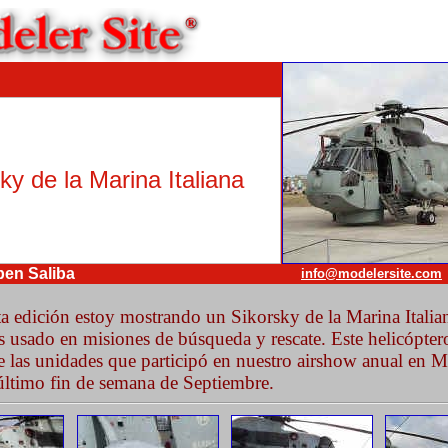
ky de la Marina Italiana
ben Saliba
info@modelersite.com
a edición estoy mostrando un Sikorsky de la Marina Italian
s usado en misiones de búsqueda y rescate. Este helicópter
e las unidades que participó en nuestro airshow anual en M
 último fin de semana de Septiembre.