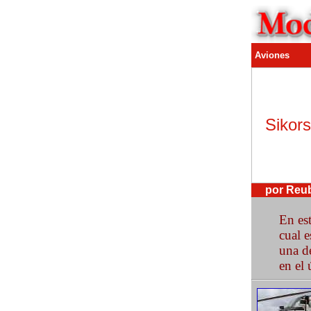
Aviones
Sikors
por Reu
En est
cual e
una d
en el