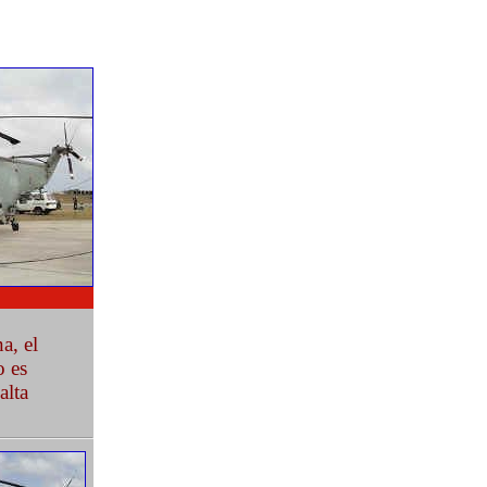
a, el
o es
alta