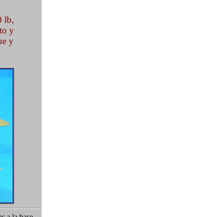
 lb,
to y
ue y
s a la base