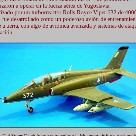
zaron a operar en la fuerza aérea de Yugoslavia.
izado por un turborreactor Rolls-Royce Viper 632 de 4000
4 fue desarrollado como un poderoso avión de entrenamien
 a tierra, con algo de aviónica avanzada y sistemas de ataq
ación.
s G-4 Super Galeb fueron entregados a la Myanmar air force y asignado