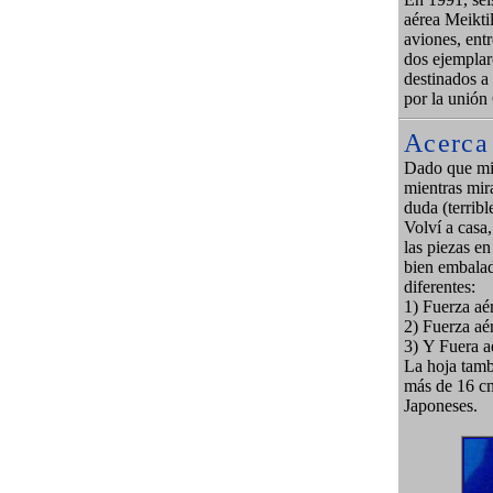
aérea Meikti
aviones, entr
dos ejemplar
destinados a
por la unión
Acerca
Dado que mi 
mientras mira
duda (terrib
Volví a casa,
las piezas en
bien embalad
diferentes:
1)
Fuerza aé
2)
Fuerza aé
3)
Y Fuera a
La hoja tamb
más de 16 cm
Japoneses.