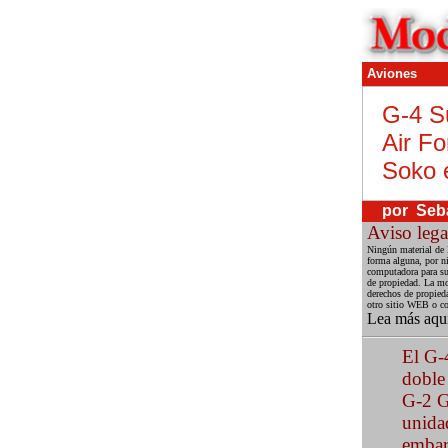
Aviones
G-4 S
Air F
Soko
por
Seba
Aviso lega
Ningún material de 
forma alguna, por ni
computadora para su 
de propiedad. La mod
derechos de propied
otro sitio WEB o co
Lea más aqu
El G-
doble
G-2 G
unida
embar