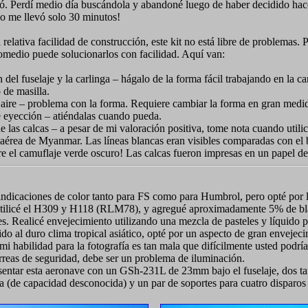
vió. Perdí medio día buscándola y abandoné luego de haber decidido hac
eso me llevó solo 30 minutos!
 relativa facilidad de construcción, este kit no está libre de problemas. 
omedio puede solucionarlos con facilidad. Aquí van:
 del fuselaje y la carlinga – hágalo de la forma fácil trabajando en la ca
 de masilla.
aire – problema con la forma. Requiere cambiar la forma en gran medi
 eyección – atiéndalas cuando pueda.
e las calcas – a pesar de mi valoración positiva, tome nota cuando utilic
 aérea de Myanmar. Las líneas blancas eran visibles comparadas con el 
e el camuflaje verde oscuro! Las calcas fueron impresas en un papel de
indicaciones de color tanto para FS como para Humbrol, pero opté por 
tilicé el H309 y H118 (RLM78), y agregué aproximadamente 5% de bl
s. Realicé envejecimiento utilizando una mezcla de pasteles y líquido p
ido al duro clima tropical asiático, opté por un aspecto de gran envejec
i habilidad para la fotografía es tan mala que difícilmente usted podría
orreas de seguridad, debe ser un problema de iluminación.
sentar esta aeronave con un GSh-231L de 23mm bajo el fuselaje, dos t
a (de capacidad desconocida) y un par de soportes para cuatro disparos 