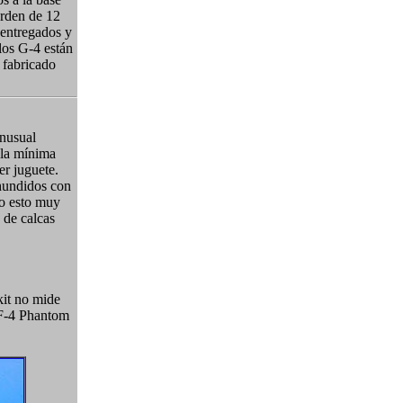
orden de 12
n entregados y
los G-4 están
 fabricado
inusual
 la mínima
er juguete.
 hundidos con
do esto muy
 de calcas
kit no mide
 F-4 Phantom