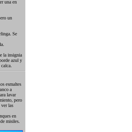
er una en
Pero un
rlinga. Se
da.
e la insignia
borde azul y
 calca.
los esmaltes
anco a
ara lavar
imiento, pero
 ver las
anques en
de misiles.