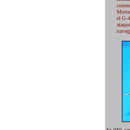
comen
Motor
el G-
ataque
naveg
En 1991, sei