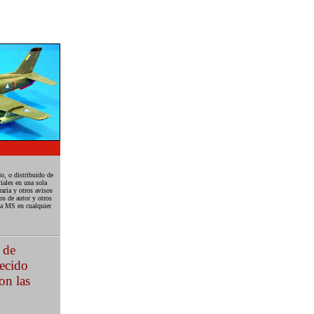
o, o distribuido de
iales en una sola
aria y otros avisos
os de autor y otros
 a MS en cualquier
 de
jecido
on las