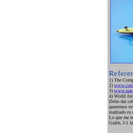
Refere
1) The Compl
2)
www.comb
3)
www.paki
4) World Air
Debo dar cré
queremos ver
realizado es
Lo que me te
Galeb, J-1 Ja