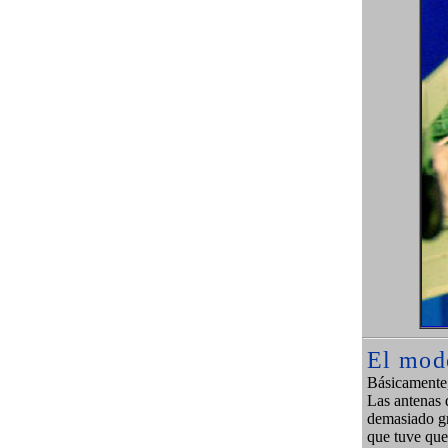
El
mod
Básicamente,
Las antenas 
demasiado gr
que tuve que 