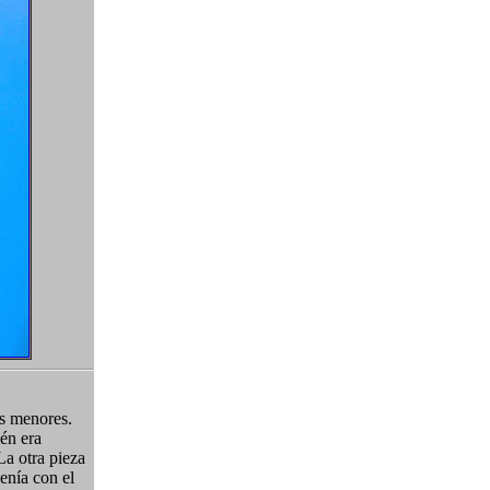
es menores.
én era
La otra pieza
venía con el