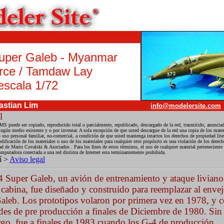
uper Galeb - Myanmar
orce / Tamdaw Lay
escala
1/72
stian Lim
info@modelersite.com
l
MS puede ser copiado, reproducido total o parcialmente, republicado, descargado de la red, trasmitido, anunciad
ngún medio existente y o por inventar. A sola excepción de que usted descargue de la red una copia de los mater
uso personal familiar, no-comercial, a condición de que usted mantenga intactos los derechos de propiedad liter
ificación de los materiales o uso de los materiales para cualquier otro propósito es una violación de los derech
ad de Mario Covalski & Asociados . Para los fines de estos términos, el uso de cualquier material perteneciente
mputadora conectada a una red distinta de Internet esta terminantemente prohibida.
í >
Aviso legal
4 Super Galeb, un avión de entrenamiento y ataque liviano
 cabina, fue diseñado y construido para reemplazar al enve
aleb. Los prototipos volaron por primera vez en 1978, y c
des de pre producción a finales de Diciembre de 1980. Sin
go, fue a finales de 1983 cuando los G-4 de producción