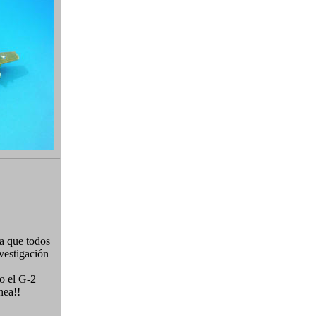
a que todos
vestigación
o el G-2
nea!!