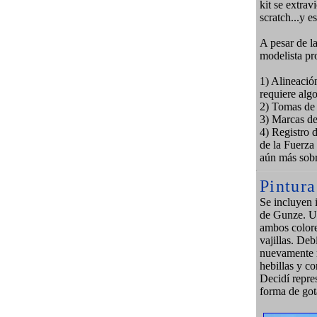
kit se extra
scratch...y 
A pesar de la
modelista pr
1) Alineación
requiere algo
2) Tomas de 
3) Marcas de
4) Registro d
de la Fuerza
aún más sobr
Pintura
Se incluyen 
de Gunze. U
ambos colore
vajillas. Deb
nuevamente m
hebillas y c
Decidí repre
forma de got