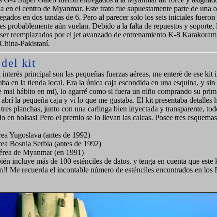
la en el centro de Myanmar. Este trato fue supuestamente parte de una 
egados en dos tandas de 6. Pero al parecer solo los seis iniciales fuero
es probablemente aún vuelan. Debido a la falta de repuestos y soporte, 
 ser reemplazados por el jet avanzado de entrenamiento K-8 Karakoram
 China-Pakistaní.
 del
kit
interés principal son las pequeñas fuerzas aéreas, me enteré de ese kit 
ba en la tienda local. Era la única caja escondida en una esquina, y sin
le mal hábito en mi), lo agarré como si fuera un niño comprando su prim
 abrí la pequeña caja y vi lo que me gustaba. El kit presentaba detalles
 tres planchas, junto con una carlinga bien inyectada y transparente, to
o en bolsas! Pero el premio se lo llevan las calcas. Posee tres esquemas
rea Yugoslava (antes de 1992)
rea Bosnia Serbia (antes de 1992)
érea de Myanmar (en 1991)
ién incluye más de 100 esténciles de datos, y tenga en cuenta que este 
!! Me recuerda el incontable número de esténciles encontrados en los