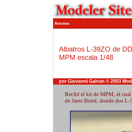
Aviones
Albatros L-39ZO de D
MPM escala 1/48
por Giovanni Galvan
© 200
3
Mode
Recibí el kit de MPM, el cual 
de Jams Bond, donde dos L-39