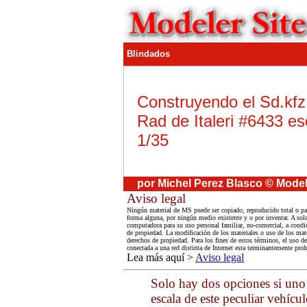
Blindados
Construyendo el Sd.kfz
Rad de Italeri #6433 es
1/35
por Michel Perez Blasco © Model
Aviso legal
Ningún material de MS puede ser copiado, reproducido total o par
forma alguna, por ningún medio existente y o por inventar. A sola
computadora para su uso personal familiar, no-comercial, a condic
de propiedad. La modificación de los materiales o uso de los mate
derechos de propiedad. Para los fines de estos términos, el uso 
conectada a una red distinta de Internet esta terminantemente proh
Lea más aquí >
Aviso legal
Solo hay dos opciones si uno 
escala de este peculiar vehícu