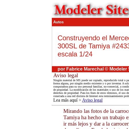
Autos
Construyendo el Merce
300SL de Tamiya #243
escala 1/24
por Fabrice Marechal © Modeler 
Aviso legal
Ningún material de MS puede ser copiado, reproducido total o par
forma alguna, por ningún medio existente y o por inventar. A sola
computadora para su uso personal familiar, no-comercial, a condic
de propiedad. La modificación de los materiales o uso de los mate
derechos de propiedad. Para los fines de estos términos, el uso 
conectada a una red distinta de Internet esta terminantemente proh
Lea más aquí >
Aviso legal
Mirando las fotos de la carro
Tamiya ha hecho un trabajo e
ir más lejos y dar a la carroc