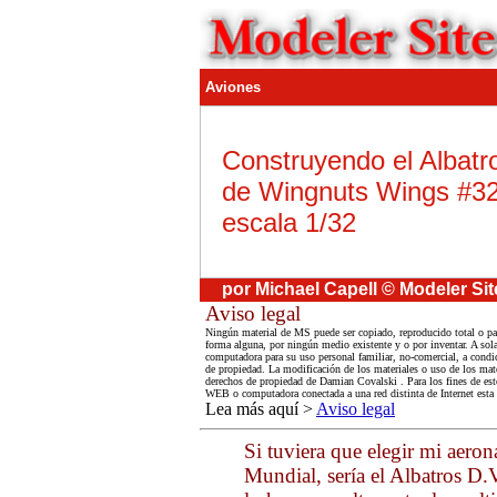
Aviones
Construyendo el Albatr
de Wingnuts Wings #3
escala 1/32
por Michael Capell © Modeler Sit
Aviso legal
Ningún material de MS puede ser copiado, reproducido total o par
forma alguna, por ningún medio existente y o por inventar. A sola
computadora para su uso personal familiar, no-comercial, a condic
de propiedad. La modificación de los materiales o uso de los mate
derechos de propiedad de Damian Covalski . Para los fines de esto
WEB o computadora conectada a una red distinta de Internet esta
Lea más aquí >
Aviso legal
Si tuviera que elegir mi aeron
Mundial, sería el Albatros D.V