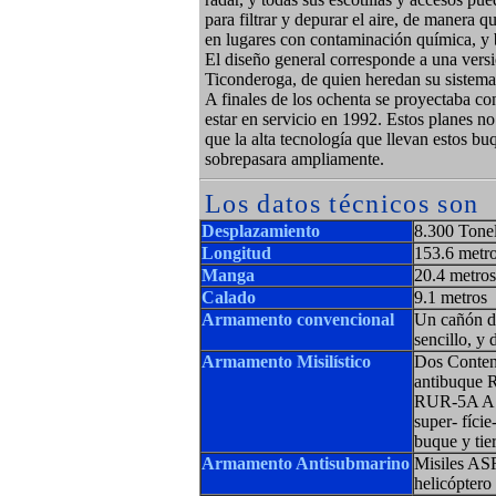
para filtrar y depurar el aire, de manera
en lugares con contaminación química, y b
El diseño general corresponde a una versi
Ticonderoga, de quien heredan su sistem
A finales de los ochenta se proyectaba con
estar en servicio en 1992. Estos planes n
que la alta tecnología que llevan estos bu
sobrepasara ampliamente.
Los datos técnicos son
Desplazamiento
8.300 Tonel
Longitud
153.6 metr
Manga
20.4 metros
Calado
9.1 metros
Armamento convencional
Un cañón d
sencillo, 
Armamento Misilístico
Dos Conten
antibuque 
RUR-5A AS
super- fíci
buque y tier
Armamento Antisubmarino
Misiles AS
helicóptero