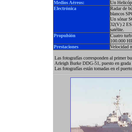
Medios Aéreos:
Un Helicóp
Electrónica
Radar de b
blancos SPG
Un sónar S
32(V) 2 ES
satélite.
Propulsión
Cuatro turb
100.000 H
Prestaciones
Velocidad 
Las fotografías corresponden al primer bu
Arleigh Burke DDG-51, puesto en grada 
Las fotografías están tomadas en el puer