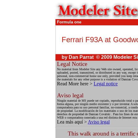
Formula one
Ferrari F93A at Goodwo
by Dan Parrat © 2009 Modeler Si
Legal Notice
No material from Modeler Site any Web site owned, operated, lic
uploaded, posted, transmitted, or distributed in any way, except
personal, non-commercial home use only, provided you keep intact 
the materials for any other purpose is a violation of Damian Coval
Read More here >
Legal notice
Aviso legal
Ningún material de MS puede ser copiado, reproducido total o par
forma alguna, por ningún medio existente y o por inventar. A sola
computadora para su uso personal familiar, no-comercial, a condic
de propiedad. La modificación de los materiales o uso de los mate
derechos de propiedad de Damian Covalski . Para los fines de esto
WEB o computadora conectada a una red distinta de Internet esta
Lea más aquí >
Aviso legal
This walk around is a terrifi