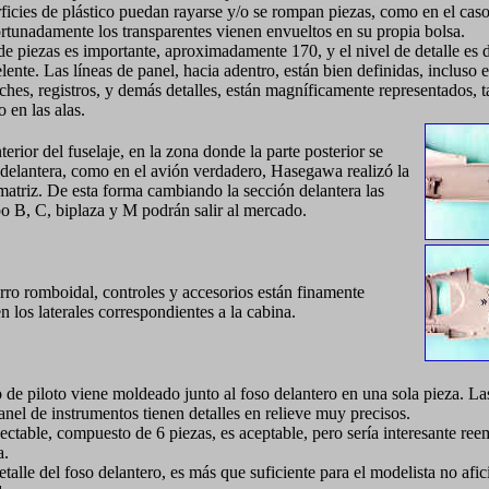
rficies de plástico puedan rayarse y/o se rompan piezas, como en el caso
ortunadamente los transparentes vienen envueltos en su propia bolsa.
de piezas es importante, aproximadamente 170, y el nivel de detalle es
ente. Las líneas de panel, hacia adentro, están bien definidas, incluso e
ches, registros, y demás detalles, están magníficamente representados, t
 en las alas.
terior del fuselaje, en la zona donde la parte posterior se
 delantera, como en el avión verdadero, Hasegawa realizó la
matriz. De esta forma cambiando la sección delantera las
po B, C, biplaza y M podrán salir al mercado.
orro romboidal, controles y accesorios están finamente
 los laterales correspondientes a la cabina.
o de piloto viene moldeado junto al foso delantero en una sola pieza. La
panel de instrumentos tienen detalles en relieve muy precisos.
ectable, compuesto de 6 piezas, es aceptable, pero sería interesante ree
a.
etalle del foso delantero, es más que suficiente para el modelista no afi