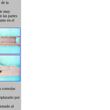
 de la
 de muy
n las partes
anto en el
s consolas
mplazarlo por
cionado al