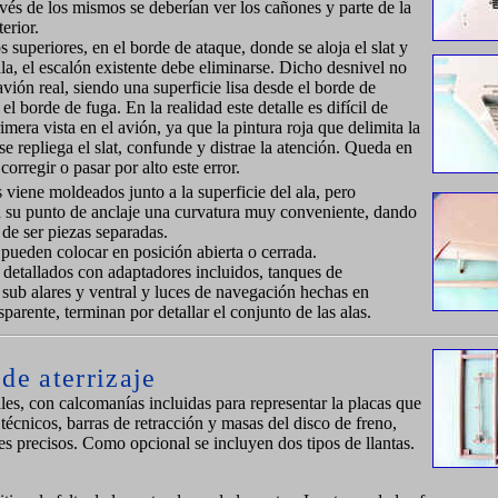
vés de los mismos se deberían ver los cañones y parte de la
terior.
s superiores, en el borde de ataque, donde se aloja el slat y
 ala, el escalón existente debe eliminarse. Dicho desnivel no
 avión real, siendo una superficie lisa desde el borde de
el borde de fuga. En la realidad este detalle es difícil de
imera vista en el avión, ya que la pintura roja que delimita la
e repliega el slat, confunde y distrae la atención. Queda en
corregir o pasar por alto este error.
 viene moldeados junto a la superficie del ala, pero
n su punto de anclaje una curvatura muy conveniente, dando
 de ser piezas separadas.
 pueden colocar en posición abierta o cerrada.
 detallados con adaptadores incluidos, tanques de
sub alares y ventral y luces de navegación hechas en
sparente, terminan por detallar el conjunto de las alas.
de aterrizaje
les, con calcomanías incluidas para representar la placas que
 técnicos, barras de retracción y masas del disco de freno,
les precisos. Como opcional se incluyen dos tipos de llantas.