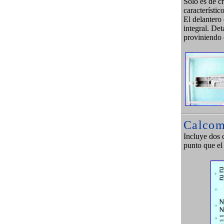
Solo es de cr
característic
El delantero 
integral. Det
proviniendo
Calcom
Incluye dos 
punto que el 