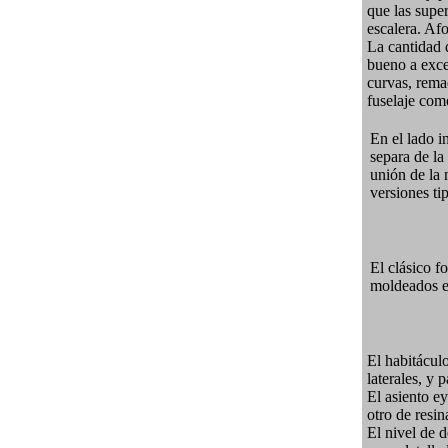
que las supe
escalera. Af
La cantidad 
bueno a excel
curvas, rema
fuselaje como
En el lado in
separa de la
unión de la 
versiones ti
El clásico f
moldeados en
El habitácul
laterales, y 
El asiento ey
otro de resin
El nivel de d