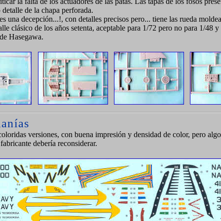
iticar la falta de los actuadores de las patas. Las tapas de los fosos prese
o detalle de la chapa perforada.
es una decepción...!, con detalles precisos pero... tiene las rueda mold
alle clásico de los años setenta, aceptable para 1/72 pero no para 1/48 
 de Hasegawa.
anías
coloridas versiones, con buena impresión y densidad de color, pero alg
fabricante debería reconsiderar.