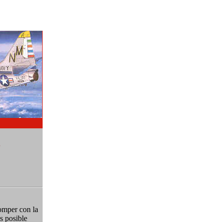
4
romper con la
s posible