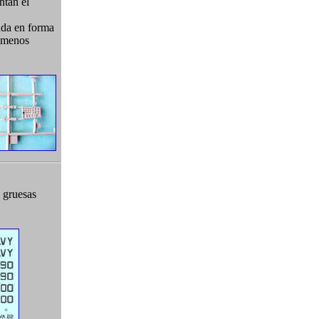
ntan el
eada en forma
y menos
o gruesas