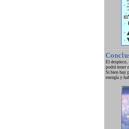
Conclu
El despiece,
podrá tener 
Si bien hay p
energía y hab