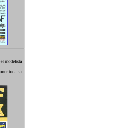
 el modelista
poner toda su