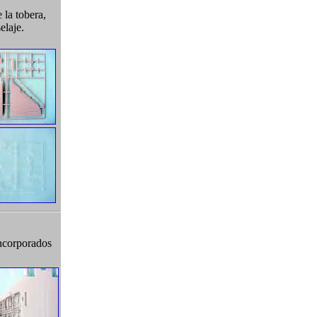
 la tobera,
elaje.
incorporados