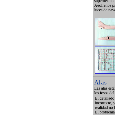
superdetalla
Aeofrenos pa
luces de nav
Alas
Las alas está
los fosos del
El detallado
incorrecto, 
realidad no 
El problema 