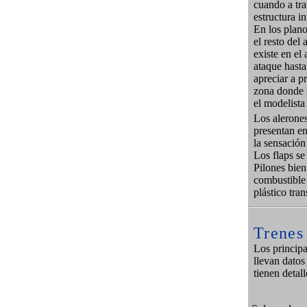
cuando a tra
estructura in
En los plano
el resto del
existe en el
ataque hasta 
apreciar a pr
zona donde s
el modelista 
Los alerones
presentan e
la sensación
Los flaps se
Pilones bien
combustible 
plástico tran
Trenes 
Los principa
llevan datos
tienen detal