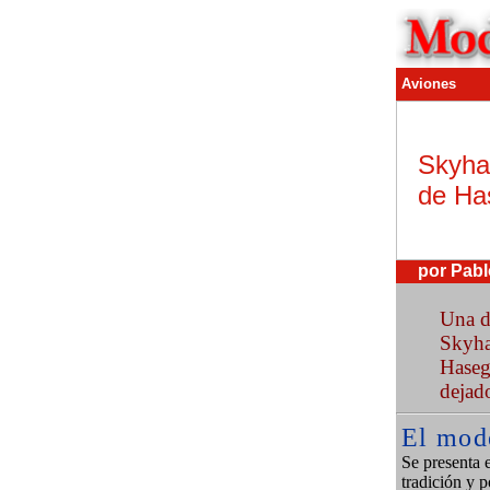
Aviones
Skyha
de Ha
por Pab
Una d
Skyha
Haseg
dejado
El mod
Se presenta 
tradición y p