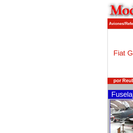
Aviones/Refe
Fiat 
por Reu
Fusela