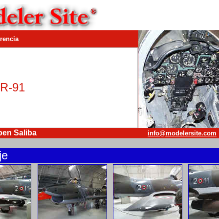
rencia
GR-91
ben Saliba
info@modelersite.com
je