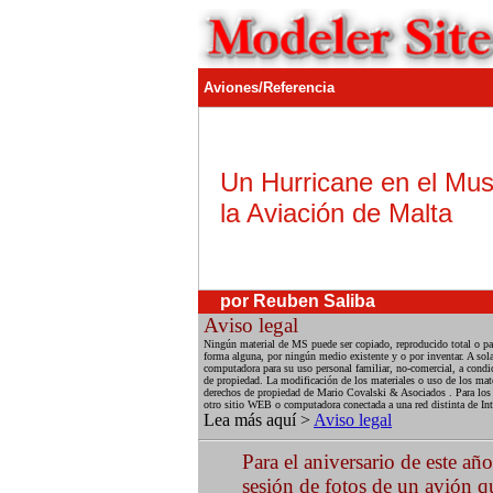
Aviones/Referencia
Un Hurricane en el Mu
la Aviación de Malta
por Reuben Saliba
Aviso legal
Ningún material de MS puede ser copiado, reproducido total o par
forma alguna, por ningún medio existente y o por inventar. A sola
computadora para su uso personal familiar, no-comercial, a condic
de propiedad. La modificación de los materiales o uso de los mate
derechos de propiedad de Mario Covalski & Asociados . Para los f
otro sitio WEB o computadora conectada a una red distinta de Int
Lea más aquí >
Aviso legal
Para el aniversario de este añ
sesión de fotos de un avión 