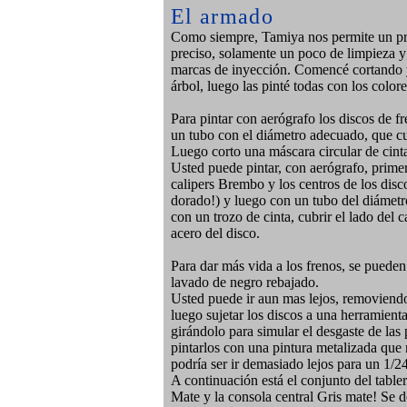
El armado
Como siempre, Tamiya nos permite un pr
preciso, solamente un poco de limpieza y 
marcas de inyección. Comencé cortando y
árbol, luego las pinté todas con los color
Para pintar con aerógrafo los discos de fre
un tubo con el diámetro adecuado, que cub
Luego corto una máscara circular de cinta
Usted puede pintar, con aerógrafo, primer
calipers Brembo y los centros de los disc
dorado!) y luego con un tubo del diámetr
con un trozo de cinta, cubrir el lado del c
acero del disco.
Para dar más vida a los frenos, se pueden
lavado de negro rebajado.
Usted puede ir aun mas lejos, removiendo 
luego sujetar los discos a una herramienta 
girándolo para simular el desgaste de las 
pintarlos con una pintura metalizada que r
podría ser ir demasiado lejos para un 1/2
A continuación está el conjunto del tabl
Mate y la consola central Gris mate! Se 