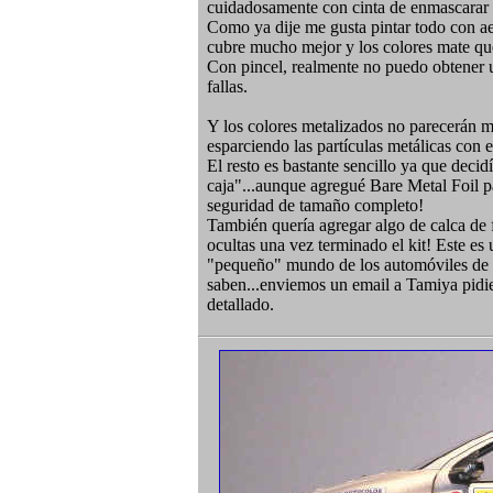
cuidadosamente con cinta de enmascarar y
Como ya dije me gusta pintar todo con ae
cubre mucho mejor y los colores mate qu
Con pincel, realmente no puedo obtener u
fallas.
Y los colores metalizados no parecerán m
esparciendo las partículas metálicas con e
El resto es bastante sencillo ya que decidí 
caja"...aunque agregué Bare Metal Foil p
seguridad de tamaño completo!
También quería agregar algo de calca de 
ocultas una vez terminado el kit! Este es
"pequeño" mundo de los automóviles de R
saben...enviemos un email a Tamiya pid
detallado.