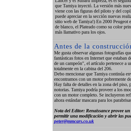
Lancer y el Subaru Impreza, es el segundo
que Tamiya inyectó. La versión más nue
viene con las figuras del piloto y del cop
puede apreciar en la sección nuevas reali
sitio web de Tamiya!) En 2000 Peugeot el
de blanco, el Plateado como su color prin
más llamativo para los ojos.
Antes de la construcció
Me gusta observar algunas fotografías qu
fantásticas fotos en Internet que estaban d
de un campeón", el artículo pertenece a u
totalmente en la cabina del 206.
Debo mencionar que Tamiya continúa env
encontramos con un motor pobremente de
Hay falta de detalles en la zona del piso,
notorias. Tamiya podría proveer a los mod
con un motor completo. Se incluyeron refle
ahora estándar mascara para los parabrisa
Nota del Editor: Renaissance provee un 
permitir una modificación y abrir las p
peter@mmcars.co.uk